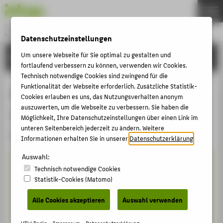
Studiengang
WIRTSCHAFTSRECHT
Datenschutzeinstellungen
Menu
Um unsere Webseite für Sie optimal zu gestalten und
MASTER
THEMEN
fortlaufend verbessern zu können, verwenden wir Cookies.
BACHELOR
Technisch notwendige Cookies sind zwingend für die
Funktionalität der Webseite erforderlich. Zusätzliche Statistik-
Erststudium mit 180
MASTER
Cookies erlauben es uns, das Nutzungsverhalten anonym
auszuwerten, um die Webseite zu verbessern. Sie haben die
Leistungspunkten: zusätzliche
KARRIERE
Möglichkeit, Ihre Datenschutzeinstellungen über einen Link im
PERSONEN
unteren Seitenbereich jederzeit zu ändern. Weitere
Leistungen
Informationen erhalten Sie in unserer
Datenschutzerklärung
.
Auswahl:
BELIEBTE SEITEN
Bei einem Erststudium mit 180 Leistungspunkten
Technisch notwendige Cookies
DIGITALE DIENSTE
(6-semestriger Bachelor) sind zusätzliche
Statistik-Cookies (Matomo)
SERVICE
Leistungen durch Module aus dem
Alle Cookies akzeptieren
Auswahl verwenden
Bachelorstudiengang Wirtschaftsrecht gemäß
Liste
im Umfang von insgesamt 30