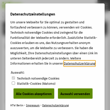
Datenschutzeinstellungen
Studiengang
WIRTSCHAFTSRECHT
Menu
Um unsere Webseite für Sie optimal zu gestalten und
fortlaufend verbessern zu können, verwenden wir Cookies.
MASTER
THEMEN
Technisch notwendige Cookies sind zwingend für die
BACHELOR
Funktionalität der Webseite erforderlich. Zusätzliche Statistik-
Cookies erlauben es uns, das Nutzungsverhalten anonym
Ordnungen & Module
MASTER
auszuwerten, um die Webseite zu verbessern. Sie haben die
Möglichkeit, Ihre Datenschutzeinstellungen über einen Link im
KARRIERE
In den Ordnungen jedes Studiengangs ist
u.a.
unteren Seitenbereich jederzeit zu ändern. Weitere
PERSONEN
festgelegt, welche Module im Studium belegt und
Informationen erhalten Sie in unserer
Datenschutzerklärung
.
welche Leistungen erbracht werden müssen. Sie werden
Auswahl:
in den amtlichen Mitteilungsblättern veröffentlicht.
BELIEBTE SEITEN
Technisch notwendige Cookies
Mehrere Ordnungen mit ihren Änderungen werden in
Statistik-Cookies (Matomo)
DIGITALE DIENSTE
Lesefassungen zusammengefasst. Sie erleichtern die
Alle Cookies akzeptieren
Auswahl verwenden
Lesbarkeit, sind aber — anders als die amtlichen
SERVICE
Mitteilungsblätter — nicht rechtlich bindend.
HTW Berlin -
Impressum
-
Datenschutzerklärung