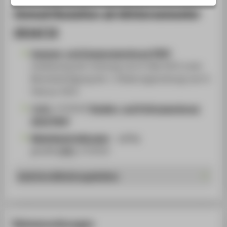
Immatrikulation ab Wintersemester
2014/15
Zugangs- und Zulassungsordnung [PDF]
Lesefassung der Ordnung vom 8. Mai 2013 unter
Berücksichtigung der 1. Änderungsordnung vom 4.
Februar 2015
[
AMBl.
37/2014]
Studien- und Prüfungsordnung
2014 [PDF]
Modulbeschreibungen
— gültig
gemäß
AMBl.
37/2014
Amtliche Mitteilungsblätter
Rahmenordnungen