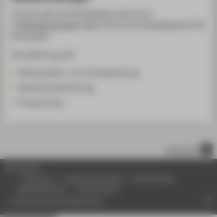
Die Ordnungen des Studiengangs werden durch
die
Rahmenordnungen
ergänzt, die für alle Studiengänge der HTW
Berlin gelten.
Dazu gehören
u.a.
die
Rahmenstudien- und -prüfungsordnung,
Rahmenauswahlordnung,
Praxisordnung.
nach oben
© HTW Berlin
Impressum
Datenschutzhinweise
Barrierefreiheit
Gebärdensprache
Leichte Sprache
Datenschutzeinstellungen ändern